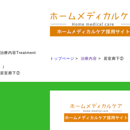
治療内容
Treatment
トップページ
治療内容
居室廊下②
/
居室廊下②