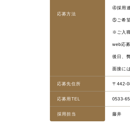
④採用
応募方法
⑤ご希
※ご入
web
後日、
面接に
応募先住所
〒442
応募用TEL
0533-65
採用担当
藤井