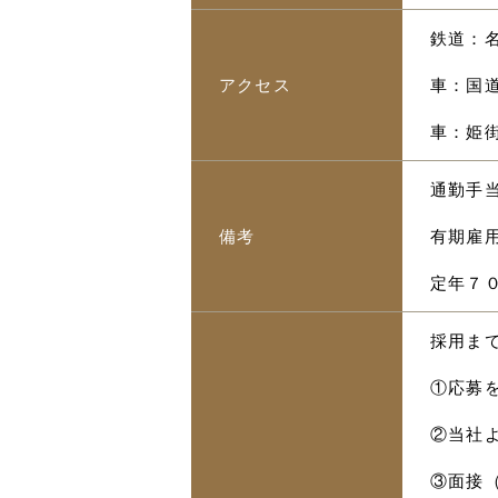
鉄道：名
アクセス
車：国道
車：姫街
通勤手当
備考
有期雇
定年７
採用ま
①応募
②当社
③面接