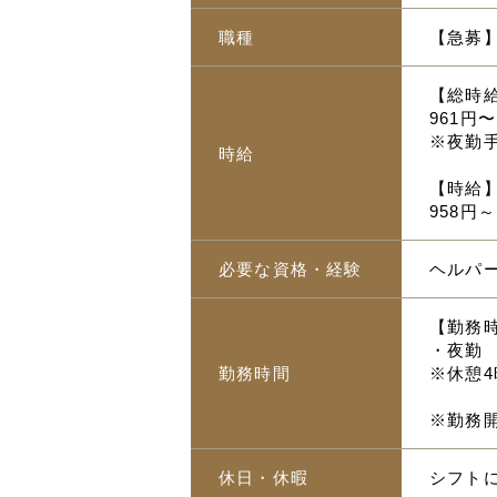
職種
【急募
【総時
961円〜
※夜勤手
時給
【時給
958円
必要な資格・経験
ヘルパ
【勤務
・夜勤 2
勤務時間
※休憩4
※勤務
休日・休暇
シフト