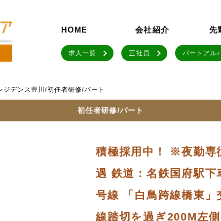
HOME
会社紹介
先
求人一覧
正社員
パートアル
レジデンス豊川/初任者研修/パート
初任者研修/パート
積極採用中！ ※夜勤
遇 鉄道：名鉄国府駅下車
号線 「白鳥跨線橋東
線踏切を過ぎ200M左