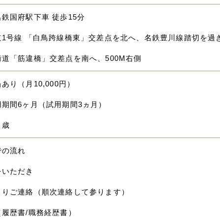
鉄国府駅下車 徒歩15分
1号線 「白鳥跨線橋東」交差点を北へ、名鉄豊川線踏切を過ぎ
道「筋違橋」交差点を南へ、500M右側
あり（月10,000円）
用期間6ヶ月（試用期間3ヵ月）
０歳
での流れ
をいただき
よりご連絡（順次連絡して参ります）
（履歴書/職務経歴書）