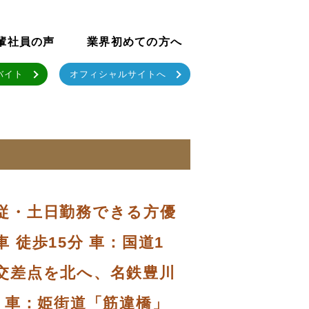
輩社員の声
業界初めての方へ
バイト
オフィシャルサイトへ
専従・土日勤務できる方優
 徒歩15分 車：国道1
」交差点を北へ、名鉄豊川
側 車：姫街道「筋違橋」