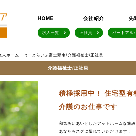
HOME
会社紹介
先
求人一覧
正社員
パートアル
老人ホーム はーとらいふ富士駅南/介護福祉士/正社員
介護福祉士/正社員
積極採用中！ 住宅型
介護のお仕事です
和気あいあいとしたアットホームな施設
あなたもスグに慣れていただけます！