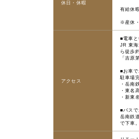
休日・休暇
有給休
※産休
■電車
JR 
ら徒歩約
「吉原
■お車
駐車場
アクセス
・岳南
・東名
・新東
■バス
岳南鉄
で下車