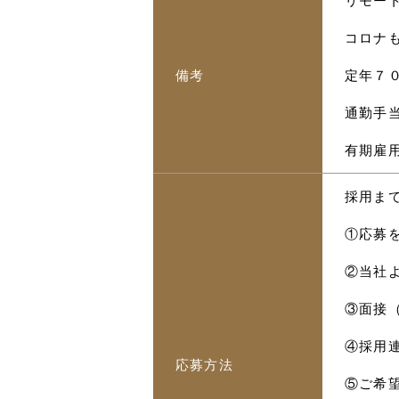
リモー
コロナ
備考
定年７
通勤手当
有期雇
採用ま
①応募
②当社
③面接
④採用
応募方法
⑤ご希