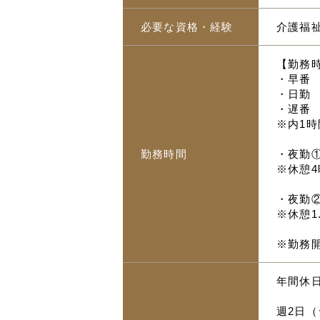
必要な資格・経験
介護福
【勤務
・早番 
・日勤 
・遅番 
※内1時
勤務時間
・夜勤① 
※休憩4
・夜勤②
※休憩1
※勤務
年間休日
週2日