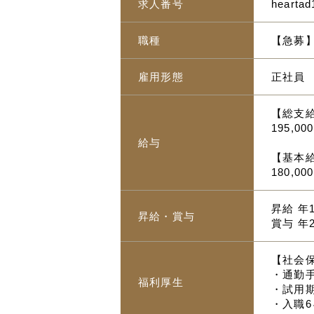
求人番号
heartad
職種
【急募
雇用形態
正社員
【総支
195,00
給与
【基本
180,0
昇給 年
昇給・賞与
賞与 年
【社会
・通勤手
福利厚生
・試用
・入職