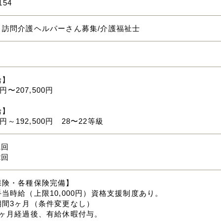
154
】訪問介護ヘルパーさん募集/介護福祉士
給】
0円〜207,500円
給】
00円～192,500円 28〜22等級
1回
2回
保険・各種保険完備】
当時給（上限10,000円）資格支援制度あり。
期間3ヶ月（条件変更なし）
6ヶ月経過後、有給休暇付与。