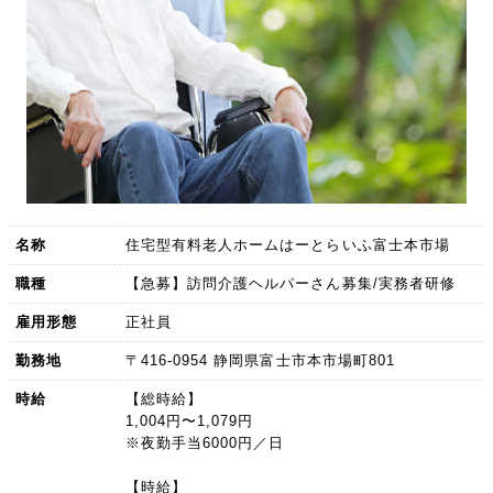
名称
住宅型有料老人ホームはーとらいふ富士本市場
職種
【急募】訪問介護ヘルパーさん募集/実務者研修
雇用形態
正社員
勤務地
〒416-0954 静岡県富士市本市場町801
時給
【総時給】
1,004円〜1,079円
※夜勤手当6000円／日
【時給】