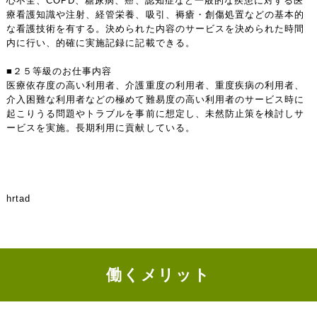
心不全、COPD、糖尿病、癌、認知症など一般的な疾患に対する医
療看護知識や注射、経管栄養、吸引、褥瘡・創傷処置などの基本的
な看護技術を有する。決められた内容のサービスを決められた時間
内に行い、的確に実施記録に記載できる。
■２５等級のお仕事内容
医療依存度の高い利用者、介護重度の利用者、重度疾病の利用者、
介入困難な利用者などの極めて難易度の高い利用者のサービス時に
起こりうる問題やトラブルを事前に想定し、未然防止策を検討しサ
ービスを実施。長期利用に貢献している。
hrtad
働くメリット