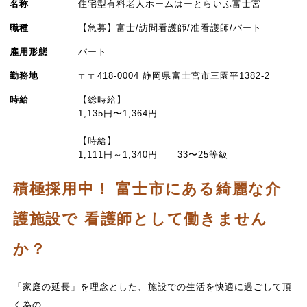
名称
住宅型有料老人ホームはーとらいふ富士宮
職種
【急募】富士/訪問看護師/准看護師/パート
雇用形態
パート
勤務地
〒〒418-0004 静岡県富士宮市三園平1382-2
時給
【総時給】
1,135円〜1,364円
【時給】
1,111円～1,340円 33〜25等級
積極採用中！ 富士市にある綺麗な介
護施設で 看護師として働きません
か？
「家庭の延長」を理念とした、施設での生活を快適に過ごして頂
く為の