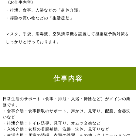
《お仕事内容》
・排泄、食事、入浴などの「身体介護」
・掃除や買い物などの「生活援助」
マスク、手袋、消毒液、空気清浄機を設置して感染症予防対策を
しっかりと行っております。
仕事内容
日常生活のサポート（食事・排泄・入浴・掃除など）がメインの業
務です。
・食事介助：食事摂取のサポート、声かけ、見守り、配膳、食器洗
いなど
・排泄介助：トイレ誘導、見守り、オムツ交換など
・入浴介助：衣類の着脱補助、洗髪・洗体、見守りなど
・生活支援：居室の清掃、衣類の洗濯、その他レクリエーションの