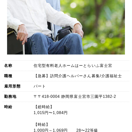
名称
住宅型有料老人ホームはーとらいふ富士宮
職種
【急募】訪問介護ヘルパーさん募集/介護福祉士
雇用形態
パート
勤務地
〒〒418-0004 静岡県富士宮市三園平1382-2
時給
【総時給】
1,015円〜1,084円
【時給】
1,000円～1,069円 28〜22等級