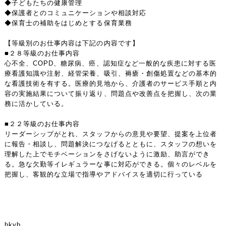
◆子どもたちの健康管理
◆保護者とのコミュニケーションや相談対応
◆保育士の補助をはじめとする保育業務
【等級別のお仕事内容は下記の内容です】
■２８等級のお仕事内容
心不全、COPD、糖尿病、癌、認知症など一般的な疾患に対する医
療看護知識や注射、経管栄養、吸引、褥瘡・創傷処置などの基本的
な看護技術を有する。医療的見地から、介護者のサービス手順と内
容の実施結果について振り返り、問題点や改善点を把握し、次の業
務に活かしている。
■２２等級のお仕事内容
リーダーシップがとれ、スタッフからの意見や要望、提案を上位者
に報告・相談し、問題解決につなげるとともに、スタッフの想いを
理解した上でモチベーションをさげないように激励、助言ができ
る。急な欠勤等イレギュラーな事に対応ができる。個々のレベルを
把握し、客観的な立場で指導やアドバイスを適切に行っている
hkyb