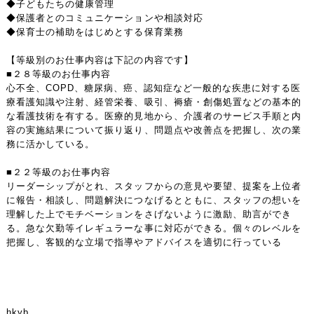
◆子どもたちの健康管理
◆保護者とのコミュニケーションや相談対応
◆保育士の補助をはじめとする保育業務
【等級別のお仕事内容は下記の内容です】
■２８等級のお仕事内容
心不全、COPD、糖尿病、癌、認知症など一般的な疾患に対する医
療看護知識や注射、経管栄養、吸引、褥瘡・創傷処置などの基本的
な看護技術を有する。医療的見地から、介護者のサービス手順と内
容の実施結果について振り返り、問題点や改善点を把握し、次の業
務に活かしている。
■２２等級のお仕事内容
リーダーシップがとれ、スタッフからの意見や要望、提案を上位者
に報告・相談し、問題解決につなげるとともに、スタッフの想いを
理解した上でモチベーションをさげないように激励、助言ができ
る。急な欠勤等イレギュラーな事に対応ができる。個々のレベルを
把握し、客観的な立場で指導やアドバイスを適切に行っている
hkyb