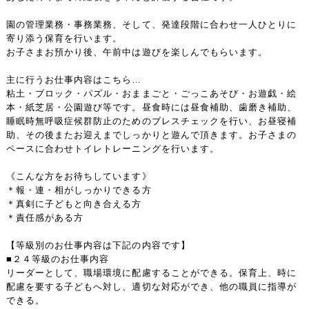
園の管理業務・事務業務、そして、発達段階に合わせ一人ひとりに
寄り添う保育を行います。
お子さまお預かり後、午前中は遊びを楽しんでもらいます。
主に行うお仕事内容はこちら…
粘土・ブロック・パズル・おままごと・ごっこあそび・お遊戯・絵
本・紙芝居・公園遊び等です。昼食時には昼食補助、歯磨き補助、
睡眠時無呼吸症候群防止のためのブレスチェックを行い、お昼寝補
助、その後またお迎えまでしっかりと遊んで頂きます。お子さまの
ペースに合わせトイレトレーニングを行います。
《こんな方をお待ちしています》
＊報・連・相がしっかりできる方
＊真剣に子どもと向き合える方
＊責任感がある方
【等級別のお仕事内容は下記の内容です】
■２４等級のお仕事内容
リーダーとして、職場環境に配慮することができる。保育上、時に
配慮を要する子どもへ対し、適切な対応ができ、他の職員に指導が
できる。