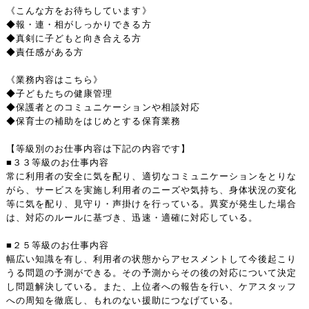
《こんな方をお待ちしています》
◆報・連・相がしっかりできる方
◆真剣に子どもと向き合える方
◆責任感がある方
《業務内容はこちら》
◆子どもたちの健康管理
◆保護者とのコミュニケーションや相談対応
◆保育士の補助をはじめとする保育業務
【等級別のお仕事内容は下記の内容です】
■３３等級のお仕事内容
常に利用者の安全に気を配り、適切なコミュニケーションをとりな
がら、サービスを実施し利用者のニーズや気持ち、身体状況の変化
等に気を配り、見守り・声掛けを行っている。異変が発生した場合
は、対応のルールに基づき、迅速・適確に対応している。
■２５等級のお仕事内容
幅広い知識を有し、利用者の状態からアセスメントして今後起こり
うる問題の予測ができる。その予測からその後の対応について決定
し問題解決している。また、上位者への報告を行い、ケアスタッフ
への周知を徹底し、もれのない援助につなげている。