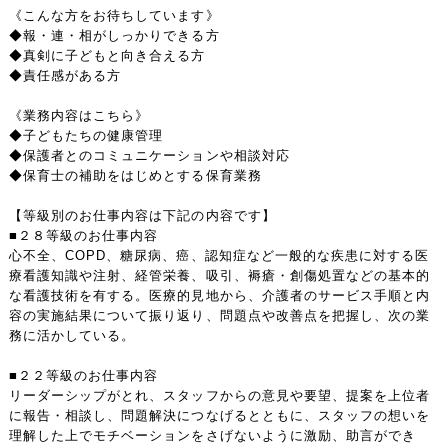
《こんな方をお待ちしています》
◆報・連・相がしっかりできる方
◆真剣に子どもと向き合える方
◆責任感がある方
《業務内容はこちら》
◆子どもたちの健康管理
◆保護者とのコミュニケーションや相談対応
◆保育士の補助をはじめとする保育業務
【等級別のお仕事内容は下記の内容です】
■２８等級のお仕事内容
心不全、COPD、糖尿病、癌、認知症など一般的な疾患に対する医
療看護知識や注射、経管栄養、吸引、褥瘡・創傷処置などの基本的
な看護技術を有する。医療的見地から、介護者のサービス手順と内
容の実施結果について振り返り、問題点や改善点を把握し、次の業
務に活かしている。
■２２等級のお仕事内容
リーダーシップがとれ、スタッフからの意見や要望、提案を上位者
に報告・相談し、問題解決につなげるとともに、スタッフの想いを
理解した上でモチベーションをさげないように激励、助言ができ