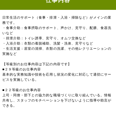
仕事内容
日常生活のサポート（食事・排泄・入浴・掃除など）がメインの業
務です。
・食事介助：食事摂取のサポート、声かけ、見守り、配膳、食器洗
いなど
・排泄介助：トイレ誘導、見守り、オムツ交換など
・入浴介助：衣類の着脱補助、洗髪・洗体、見守りなど
・生活支援：居室の清掃、衣類の洗濯、その他レクリエーションの
実施など
【等級別のお仕事内容は下記の内容です】
■２９等級のお仕事内容
基本的な実務知識や技術を応用し状況の変化に対応して適切にサー
ビスを実施している。
■２２等級のお仕事内容
上司・同僚・部下との協力的な職場づくりに取り組んでいる。情報
共有し、スタッフのモチベーションを下げないように指導や助言が
できる。