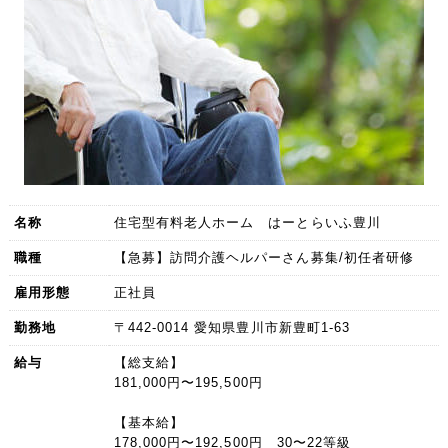
名称
住宅型有料老人ホーム はーとらいふ豊川
職種
【急募】訪問介護ヘルパーさん募集/初任者研修
雇用形態
正社員
勤務地
〒442-0014 愛知県豊川市新豊町1-63
給与
【総支給】
181,000円〜195,500円
【基本給】
178,000円〜192,500円 30〜22等級