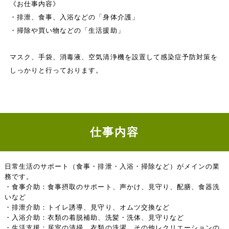
《お仕事内容》
・排泄、食事、入浴などの「身体介護」
・掃除や買い物などの「生活援助」
マスク、手袋、消毒液、空気清浄機を設置して感染症予防対策を
しっかりと行っております。
仕事内容
日常生活のサポート（食事・排泄・入浴・掃除など）がメインの業
務です。
・食事介助：食事摂取のサポート、声かけ、見守り、配膳、食器洗
いなど
・排泄介助：トイレ誘導、見守り、オムツ交換など
・入浴介助：衣類の着脱補助、洗髪・洗体、見守りなど
・生活支援：居室の清掃、衣類の洗濯、その他レクリエーションの