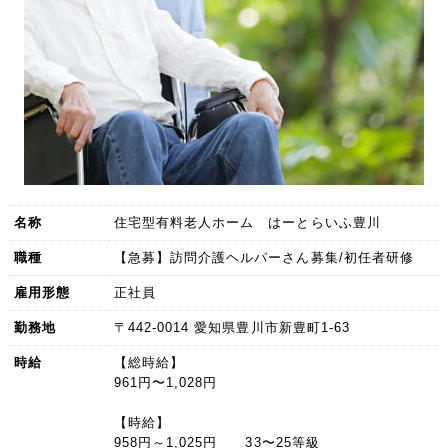
名称
住宅型有料老人ホーム はーとらいふ豊川
職種
【急募】訪問介護ヘルパーさん募集/初任者研修
雇用形態
正社員
勤務地
〒442-0014 愛知県豊川市新豊町1-63
時給
【総時給】
961円〜1,028円
【時給】
958円～1,025円 33〜25等級