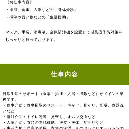
《お仕事内容》
・排泄、食事、入浴などの「身体介護」
・掃除や買い物などの「生活援助」
マスク、手袋、消毒液、空気清浄機を設置して感染症予防対策を
しっかりと行っております。
仕事内容
日常生活のサポート（食事・排泄・入浴・掃除など）がメインの業
務です。
・食事介助：食事摂取のサポート、声かけ、見守り、配膳、食器洗
いなど
・排泄介助：トイレ誘導、見守り、オムツ交換など
・入浴介助：衣類の着脱補助、洗髪・洗体、見守りなど
・生活支援：居室の清掃、衣類の洗濯、その他レクリエーションの