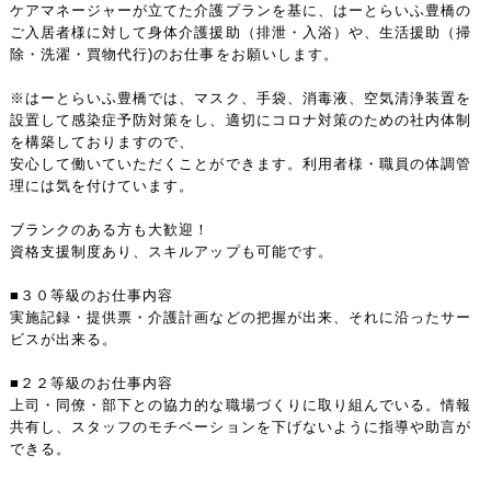
ケアマネージャーが立てた介護プランを基に、はーとらいふ豊橋の
ご入居者様に対して身体介護援助（排泄・入浴）や、生活援助（掃
除・洗濯・買物代行)のお仕事をお願いします。
※はーとらいふ豊橋では、マスク、手袋、消毒液、空気清浄装置を
設置して感染症予防対策をし、適切にコロナ対策のための社内体制
を構築しておりますので、
安心して働いていただくことができます。利用者様・職員の体調管
理には気を付けています。
ブランクのある方も大歓迎！
資格支援制度あり、スキルアップも可能です。
■３０等級のお仕事内容
実施記録・提供票・介護計画などの把握が出来、それに沿ったサー
ビスが出来る。
■２２等級のお仕事内容
上司・同僚・部下との協力的な職場づくりに取り組んでいる。情報
共有し、スタッフのモチベーションを下げないように指導や助言が
できる。