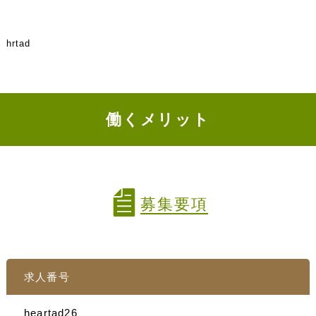
hrtad
働くメリット
募集要項
求人番号
heartad26