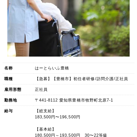
名称
はーとらいふ豊橋
職種
【急募】【豊橋市】初任者研修/訪問介護/正社員
雇用形態
正社員
勤務地
〒441-8112 愛知県豊橋市牧野町北原7-1
給与
【総支給】
183,500円〜196,500円
【基本給】
180,500円～193,500円 30〜22等級