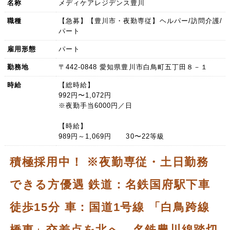
名称
メディケアレジデンス豊川
職種
【急募】【豊川市・夜勤専従】ヘルパー/訪問介護/
パート
雇用形態
パート
勤務地
〒442-0848 愛知県豊川市白鳥町五丁田８－１
時給
【総時給】
992円〜1,072円
※夜勤手当6000円／日
【時給】
989円～1,069円 30〜22等級
積極採用中！ ※夜勤専従・土日勤務
できる方優遇 鉄道：名鉄国府駅下車
徒歩15分 車：国道1号線 「白鳥跨線
橋東」交差点を北へ、名鉄豊川線踏切