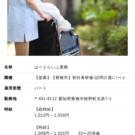
名称
はーとらいふ豊橋
職種
【急募】【豊橋市】初任者研修/訪問介護/パート
雇用形態
パート
勤務地
〒441-8112 愛知県豊橋市牧野町北原7-1
時給
【総時給】
1,012円～1,034円
【時給】
1,009円～1,031円 33〜25等級