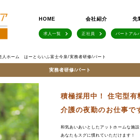
HOME
会社紹介
先
求人一覧
正社員
パートアル
老人ホーム はーとらいふ富士今泉/実務者研修/パート
実務者研修/パート
積極採用中！ 住宅型
介護の夜勤のお仕事で
和気あいあいとしたアットホームな施設
あなたもスグに慣れていただけます！