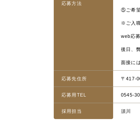
応募方法
⑤ご希
※ご入
web
後日、
面接に
応募先住所
〒417-
応募用TEL
0545-30
採用担当
須川