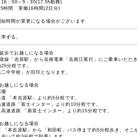
6：00～9：30(17.5h勤務)
.5時間 実働16時間(2日分)
開始時間が変更になる場合がございます
に準ずる。
と徒歩でお越しになる場合
東海道線「吉原駅」から岳南電車「岳南江尾行」にご乗車いただ
25分程です。
第二中学校」が目印となります。
でお越しになる場合
完備
鉄道 「本吉原駅」より約5分程です。
高速道路「富士インター」より約10分程です。
名高速道路 「新富士インター」より約15分程です。
でお越しになる場合
道 「本吉原駅」から「和田町」バス停まで約5分程歩き、そこ
。歩いて約3分程で到着します。