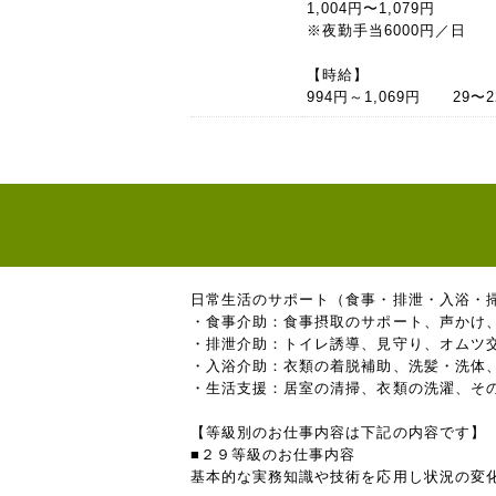
1,004円〜1,079円
※夜勤手当6000円／日
【時給】
994円～1,069円 29〜
日常生活のサポート（食事・排泄・入浴・
・食事介助：食事摂取のサポート、声かけ
・排泄介助：トイレ誘導、見守り、オムツ
・入浴介助：衣類の着脱補助、洗髪・洗体
・生活支援：居室の清掃、衣類の洗濯、そ
【等級別のお仕事内容は下記の内容です】
■２９等級のお仕事内容
基本的な実務知識や技術を応用し状況の変