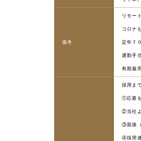
リモー
コロナ
備考
定年７
通勤手当
有期雇
採用ま
①応募
②当社
③面接
④採用