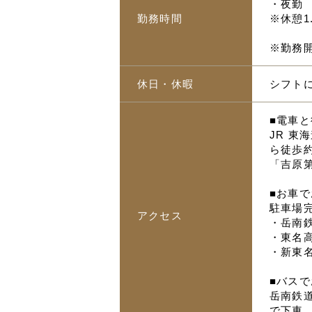
・夜勤 1
勤務時間
※休憩1
※勤務
休日・休暇
シフト
■電車
JR 
ら徒歩約
「吉原
■お車
駐車場
アクセス
・岳南
・東名
・新東
■バス
岳南鉄
で下車