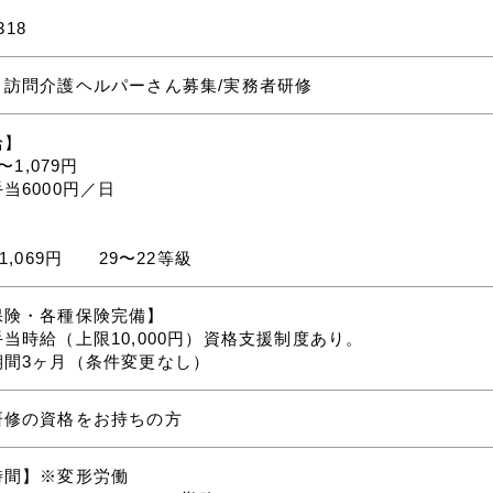
318
】訪問介護ヘルパーさん募集/実務者研修
給】
円〜1,079円
当6000円／日
】
～1,069円 29〜22等級
保険・各種保険完備】
当時給（上限10,000円）資格支援制度あり。
期間3ヶ月（条件変更なし）
研修の資格をお持ちの方
時間】※変形労働