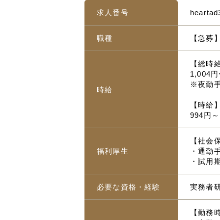
求人番号
heartad
職種
【急募
【総時
1,004
※夜勤手
時給
【時給
994円
【社会
福利厚生
・通勤手
・試用
必要な資格・経験
実務者
【勤務