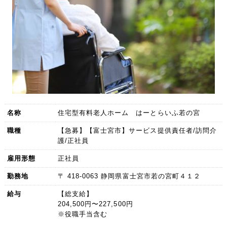
名称
住宅型有料老人ホーム はーとらいふ若の宮
職種
【急募】【富士宮市】サービス提供責任者/訪問介
護/正社員
雇用形態
正社員
勤務地
〒 418-0063 静岡県富士宮市若の宮町４１２
給与
【総支給】
204,500円〜227,500円
※役職手当含む