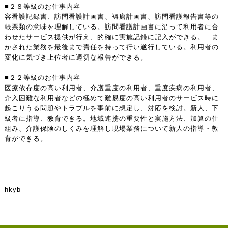
■２８等級のお仕事内容
容看護記録書、訪問看護計画書、褥瘡計画書、訪問看護報告書等の
帳票類の意味を理解している。訪問看護計画書に沿って利用者に合
わせたサービス提供が行え、的確に実施記録に記入ができる。 ま
かされた業務を最後まで責任を持って行い遂行している。利用者の
変化に気づき上位者に適切な報告ができる。
■２２等級のお仕事内容
医療依存度の高い利用者、介護重度の利用者、重度疾病の利用者、
介入困難な利用者などの極めて難易度の高い利用者のサービス時に
起こりうる問題やトラブルを事前に想定し、対応を検討。新人、下
級者に指導、教育できる。地域連携の重要性と実施方法、加算の仕
組み、介護保険のしくみを理解し現場業務について新人の指導・教
育ができる。
hkyb