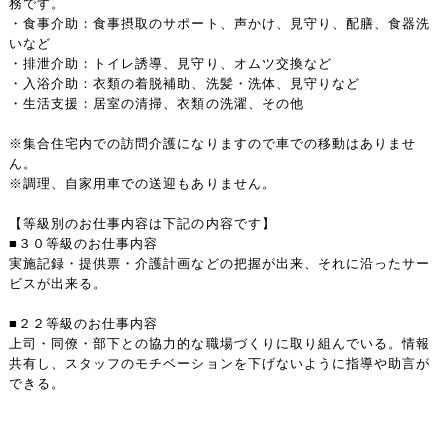
務です。
・食事介助：食事摂取のサポート、声かけ、見守り、配膳、食器洗
いなど
・排泄介助：トイレ誘導、見守り、オムツ交換など
・入浴介助：衣類の着脱補助、洗髪・洗体、見守りなど
・生活支援：居室の清掃、衣類の洗濯、その他
※集合住宅内での訪問介護になりますので車での移動はありませ
ん。
※調理、自家用車での送迎もありません。
【等級別のお仕事内容は下記の内容です】
■３０等級のお仕事内容
実施記録・提供票・介護計画などの把握が出来、それに沿ったサー
ビスが出来る。
■２２等級のお仕事内容
上司・同僚・部下との協力的な職場づくりに取り組んでいる。情報
共有し、スタッフのモチベーションを下げないように指導や助言が
できる。