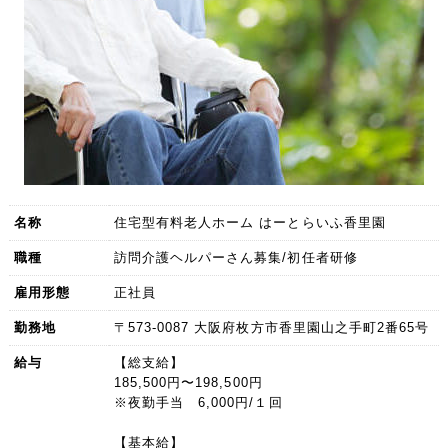
名称
住宅型有料老人ホーム はーとらいふ香里園
職種
訪問介護ヘルパーさん募集/初任者研修
雇用形態
正社員
勤務地
〒573-0087 大阪府枚方市香里園山之手町2番65号
給与
【総支給】
185,500円〜198,500円
※夜勤手当 6,000円/１回
【基本給】