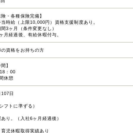
2回
保険・各種保険完備】
当時給（上限10,000円）資格支援制度あり。
期間3ヶ月（条件変更なし）
6ヶ月経過後、有給休暇付与。
師の資格をお持ちの方
時間】
18：00
間休憩
107日
（シフトに準ずる）
暇あり。（入社6ヶ月経過後）
・育児休暇取得実績あり