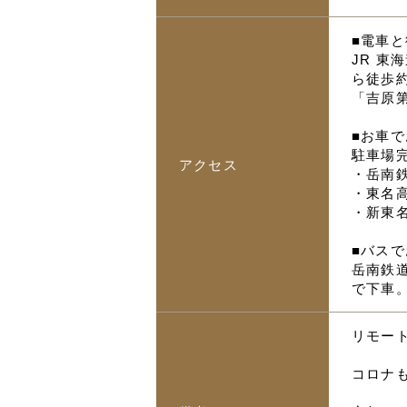
■電車
JR 
ら徒歩約
「吉原
■お車
駐車場
アクセス
・岳南
・東名
・新東
■バス
岳南鉄
で下車
リモー
コロナ