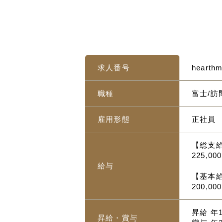
求人番号
hearth
職種
富士/訪
雇用形態
正社員
【総支
225,00
給与
【基本
200,0
昇給 年
昇給・賞与