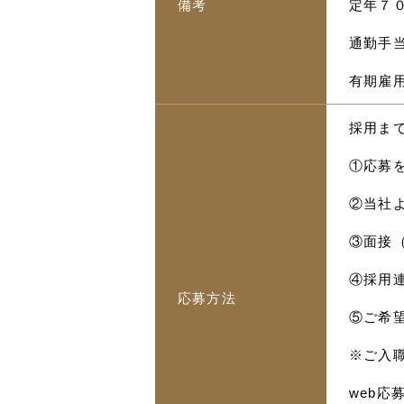
備考
定年７
通勤手当
有期雇
採用ま
①応募
②当社
③面接
④採用
応募方法
⑤ご希
※ご入
web