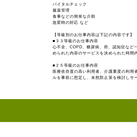
バイタルチェック
服薬管理
食事などの簡単な介助
急変時の対応 など
【等級別のお仕事内容は下記の内容です】
■３３等級のお仕事内容
心不全、COPD、糖尿病、癌、認知症な
められた内容のサービスを決められた時間
■２５等級のお仕事内容
医療依存度の高い利用者、介護重度の利用
ルを事前に想定し、未然防止策を検討しサ