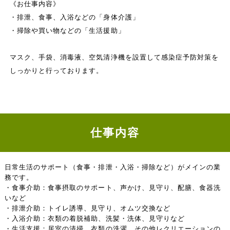
《お仕事内容》
・排泄、食事、入浴などの「身体介護」
・掃除や買い物などの「生活援助」
マスク、手袋、消毒液、空気清浄機を設置して感染症予防対策を
しっかりと行っております。
仕事内容
日常生活のサポート（食事・排泄・入浴・掃除など）がメインの業
務です。
・食事介助：食事摂取のサポート、声かけ、見守り、配膳、食器洗
いなど
・排泄介助：トイレ誘導、見守り、オムツ交換など
・入浴介助：衣類の着脱補助、洗髪・洗体、見守りなど
・生活支援：居室の清掃、衣類の洗濯、その他レクリエーションの