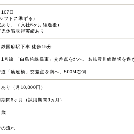
107日
（シフトに準ずる）
暇あり。（入社6ヶ月経過後）
育児休暇取得実績あり
鉄国府駅下車 徒歩15分
1号線 「白鳥跨線橋東」交差点を北へ、名鉄豊川線踏切を過ぎ
道「筋違橋」交差点を南へ、500M右側
あり（月10,000円）
用期間6ヶ月（試用期間3ヵ月）
０歳
での流れ