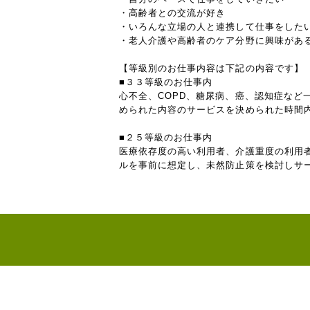
・高齢者との交流が好き
・いろんな立場の人と連携して仕事をした
・老人介護や高齢者のケア分野に興味があ
【等級別のお仕事内容は下記の内容です】
■３３等級のお仕事内
心不全、COPD、糖尿病、癌、認知症な
められた内容のサービスを決められた時間
■２５等級のお仕事内
医療依存度の高い利用者、介護重度の利用
ルを事前に想定し、未然防止策を検討しサ