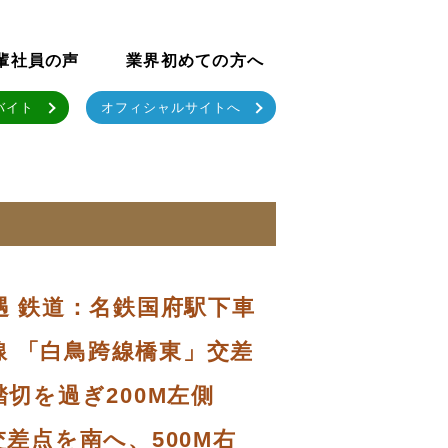
輩社員の声
業界初めての方へ
バイト
オフィシャルサイトへ
遇 鉄道：名鉄国府駅下車
号線 「白鳥跨線橋東」交差
切を過ぎ200M左側
差点を南へ、500M右