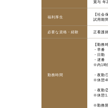
賞与 年
【社会保
福利厚生
試用期間
必要な資格・経験
正看護
【勤務
・早番 
・日勤 
・遅番 
※内1時
勤務時間
・夜勤① 
※休憩4
・夜勤②
※休憩1
※勤務