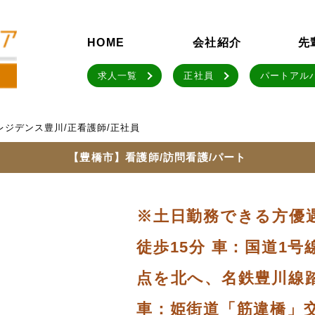
HOME
会社紹介
先
求人一覧
正社員
パートアル
レジデンス豊川/正看護師/正社員
【豊橋市】看護師/訪問看護/パート
※土日勤務できる方優
徒歩15分 車：国道1
点を北へ、名鉄豊川線踏
車：姫街道「筋違橋」交