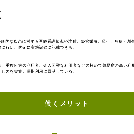
い
る
ど一般的な疾患に対する医療看護知識や注射、経管栄養、吸引、褥瘡・創
内に行い、的確に実施記録に記載できる。
者、重度疾病の利用者、介入困難な利用者などの極めて難易度の高い利
ービスを実施。長期利用に貢献している。
働くメリット