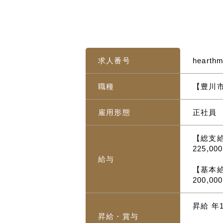
求人番号
hearth
職種
【豊川市
雇用形態
正社員
【総支
225,00
給与
【基本
200,0
昇給 年
昇給・賞与