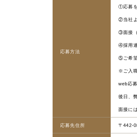
①応募
②当社
③面接
④採用
応募方法
⑤ご希
※ご入
web
後日、
面接に
応募先住所
〒442