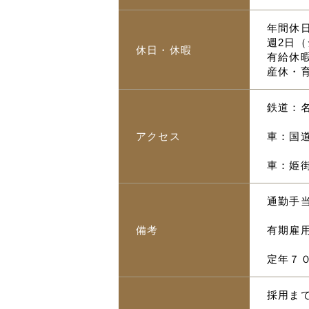
年間休日
週2日
休日・休暇
有給休
産休・
鉄道：名
アクセス
車：国道
車：姫街
通勤手当
備考
有期雇
定年７
採用ま