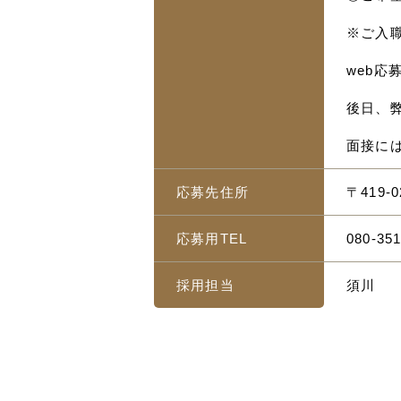
※ご入
web
後日、
面接に
応募先住所
〒419-
応募用TEL
080-35
採用担当
須川