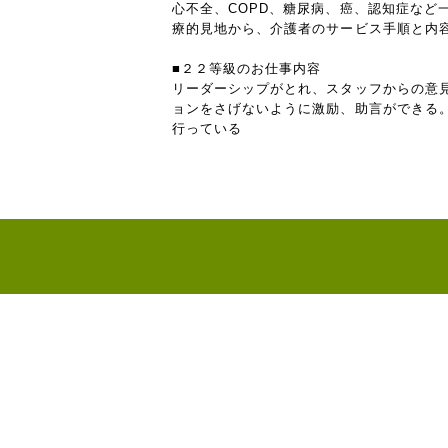
心不全、COPD、糖尿病、癌、認知症な
療的見地から、介護者のサービス手順と内
■２２等級のお仕事内容
リーダーシップがとれ、スタッフからの意
ョンをさげないように激励、助言ができる
行っている