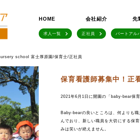
HOME
会社紹介
先
求人一覧
正社員
パートアル
r nursery school 富士厚原園/保育士/正社員
保育看護師募集中！正看
2021年6月1日に開園の「baby-bear
Baby-bearの良いところは、何より
んでおり、新しい職員を大切にする保育
みは笑いが絶えません。