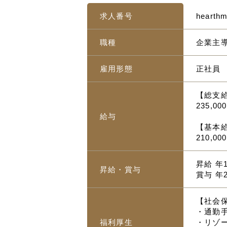
求人番号
hearth
職種
企業主
雇用形態
正社員
【総支
235,00
給与
【基本
210,0
昇給 年
昇給・賞与
賞与 年
【社会
・通勤手
福利厚生
・リゾ