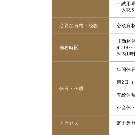
・試用
・入職
必要な資格・経験
必須資
【勤務
勤務時間
9：00～
※内1時
年間休日
週2日
休日・休暇
有給休
※産休
アクセス
富士急