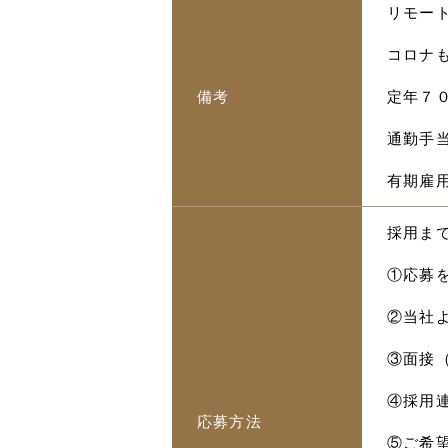
リモー
コロナ
備考
定年７
通勤手当
有期雇
採用ま
①応募
②当社
③面接
④採用
応募方法
⑤ご希