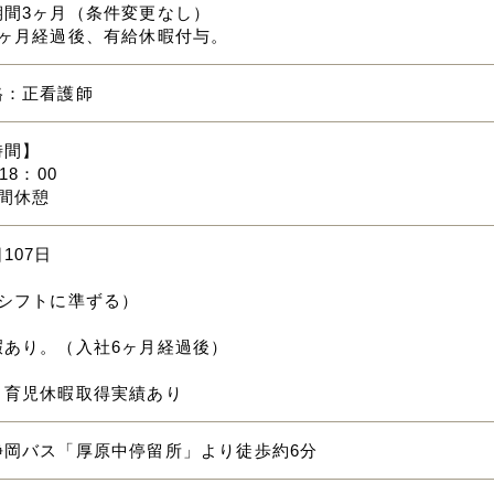
期間3ヶ月（条件変更なし）
6ヶ月経過後、有給休暇付与。
格：正看護師
時間】
18：00
間休憩
107日
（シフトに準ずる）
暇あり。（入社6ヶ月経過後）
・育児休暇取得実績あり
静岡バス「厚原中停留所」より徒歩約6分