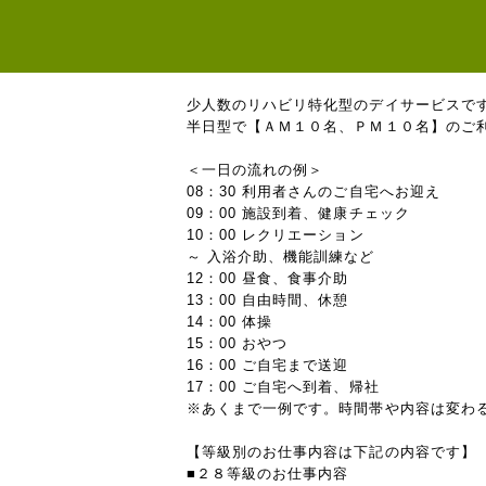
少人数のリハビリ特化型のデイサービスで
半日型で【ＡＭ１０名、ＰＭ１０名】のご
＜一日の流れの例＞
08：30 利用者さんのご自宅へお迎え
09：00 施設到着、健康チェック
10：00 レクリエーション
～ 入浴介助、機能訓練など
12：00 昼食、食事介助
13：00 自由時間、休憩
14：00 体操
15：00 おやつ
16：00 ご自宅まで送迎
17：00 ご自宅へ到着、帰社
※あくまで一例です。時間帯や内容は変わ
【等級別のお仕事内容は下記の内容です】
■２８等級のお仕事内容