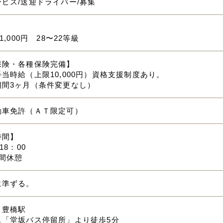
ビス/送迎ドライバー/募集
】
1,000円 28〜22等級
保険・各種保険完備】
当時給（上限10,000円）資格支援制度あり。
期間3ヶ月（条件変更なし）
動車免許（ＡＴ限定可）
時間】
18：00
間休憩
に準ずる。
：豊橋駅
ス「堂坂バス停留所」より徒歩5分