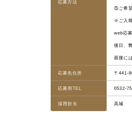
応募方法
⑤ご希
※ご入
web
後日、
面接に
応募先住所
〒441-
応募用TEL
0532-75
採用担当
高城