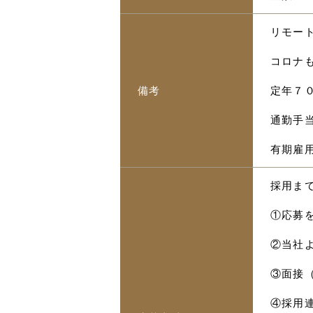
リモー
コロナ
備考
定年７
通勤手当
有期雇
採用ま
①応募
②当社
③面接
④採用