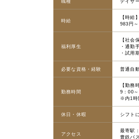
職種
デイサー
【時給
時給
983円～
【社会
福利厚生
・通勤手
・試用
必要な資格・経験
普通自
【勤務
勤務時間
9：00～
※内1時
休日・休暇
シフト
最寄駅
アクセス
豊鉄バ