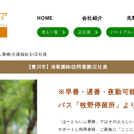
HOME
会社紹介
先
求人一覧
正社員
パートアル
ふ豊橋/介護福祉士/正社員
【豊川市】准看護師/訪問看護/正社員
※早番・遅番・夜勤可能
バス「牧野停留所」よ
「はーとらいふ豊橋」ではその人らしい
サポートし利用者様、ご家族に『ここに