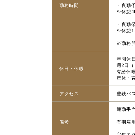
勤務時間
・夜勤① 
※休憩4
・夜勤②
※休憩1
※勤務
年間休日
週2日
休日・休暇
有給休
産休・
アクセス
豊鉄バ
通勤手当
備考
有期雇
定年７