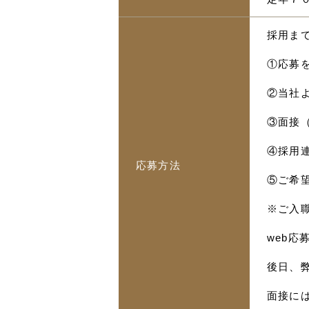
採用ま
①応募
②当社
③面接
④採用
応募方法
⑤ご希
※ご入
web
後日、
面接に