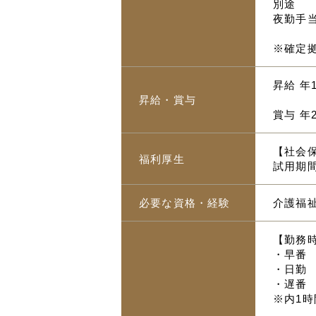
別途
夜勤手
※確定
昇給 年
昇給・賞与
賞与 年
【社会保
福利厚生
試用期間
必要な資格・経験
介護福
【勤務
・早番 
・日勤 
・遅番 
※内1時