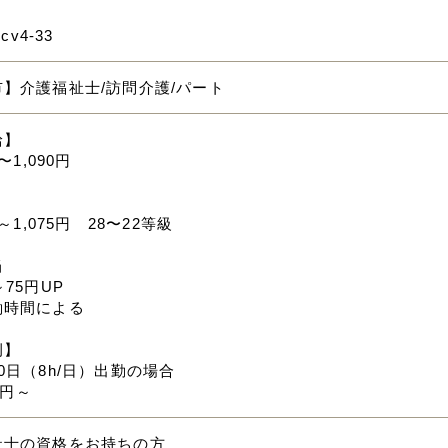
mcv4-33
】介護福祉士/訪問介護/パート
給】
円〜1,090円
】
円～1,075円 28〜22等級
当
～75円UP
働時間による
例】
0日（8h/日）出勤の場合
40円～
祉士の資格をお持ちの方