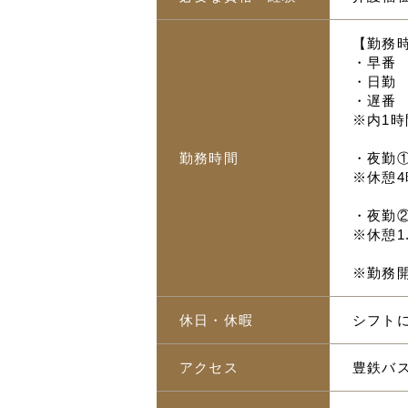
【勤務
・早番 
・日勤 
・遅番 
※内1時
勤務時間
・夜勤① 
※休憩4
・夜勤②
※休憩1
※勤務
休日・休暇
シフト
アクセス
豊鉄バ