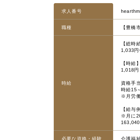
求人番号
hearth
職種
【豊橋市
【総時
1,033
【時給
1,018
時給
資格手
時給15
※月労
【給与
※月に2
163,0
必要な資格・経験
介護福