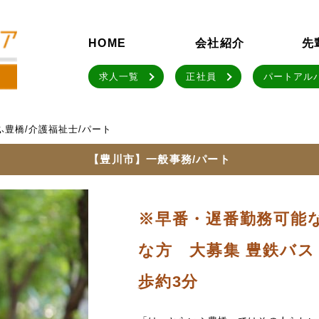
HOME
会社紹介
先
求人一覧
正社員
パートアル
ふ豊橋/介護福祉士/パート
【豊川市】一般事務/パート
※早番・遅番勤務可能
な方 大募集 豊鉄バ
歩約3分