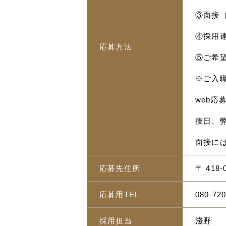
③面接
④採用
応募方法
⑤ご希
※ご入
web
後日、
面接に
応募先住所
〒 41
応募用TEL
080-72
採用担当
淺野