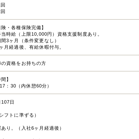
1回
2回
保険・各種保険完備】
当時給（上限10,000円）資格支援制度あり。
期間3ヶ月（条件変更なし）
6ヶ月経過後、有給休暇付与。
師の資格をお持ちの方
時間】
～17：30（内休憩60分）
107日
（シフトに準ずる）
暇あり。（入社6ヶ月経過後）