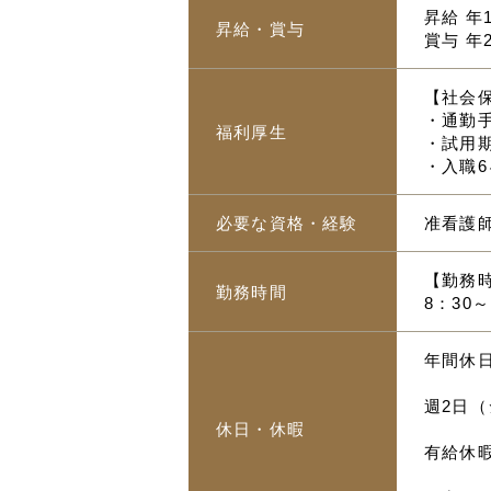
昇給 年
昇給・賞与
賞与 年
【社会
・通勤手
福利厚生
・試用
・入職
必要な資格・経験
准看護
【勤務
勤務時間
8：30
年間休日
週2日
休日・休暇
有給休