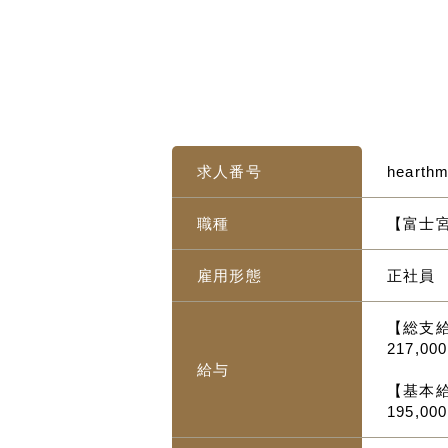
求人番号
hearth
職種
【富士
雇用形態
正社員
【総支
217,00
給与
【基本
195,0