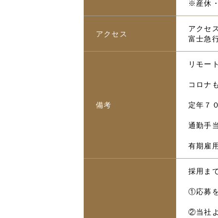
※産休
アクセス
アクセス
富士急
リモー
コロナ
備考
定年７
通勤手当
有期雇
採用ま
①応募
②当社