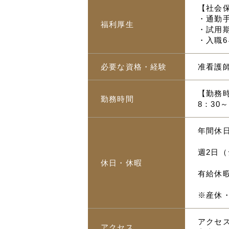
【社会
・通勤手
福利厚生
・試用
・入職
必要な資格・経験
准看護
【勤務
勤務時間
8：30
年間休日
週2日
休日・休暇
有給休
※産休
アクセス
アクセス