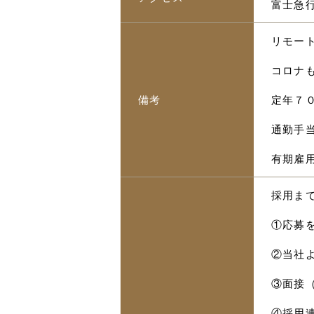
富士急
リモー
コロナ
備考
定年７
通勤手当
有期雇
採用ま
①応募
②当社
③面接
④採用