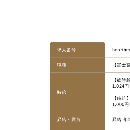
求人番号
hearth
職種
【富士
【総時
1,024
時給
【時給
1,000
昇給・賞与
昇給 年