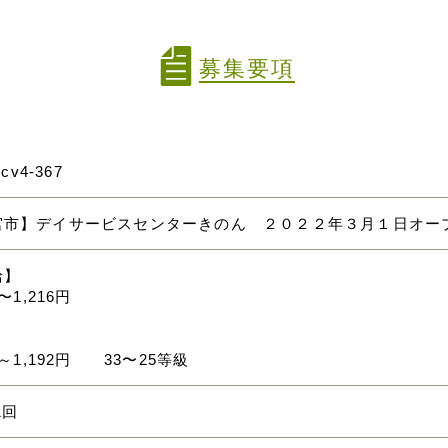
募集要項
mcv4-367
宮市】デイサービスセンターきのん ２０２２年３月１日オ
給】
円〜1,216円
】
円～1,192円 33〜25等級
1回