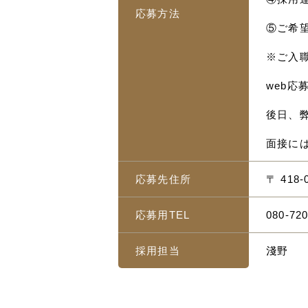
応募方法
⑤ご希
※ご入
web
後日、
面接に
応募先住所
〒 41
応募用TEL
080-72
採用担当
淺野