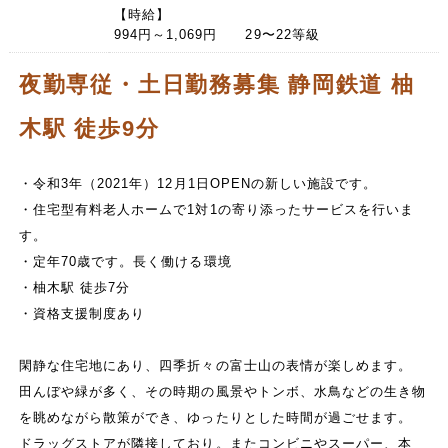
【時給】
994円～1,069円 29〜22等級
夜勤専従・土日勤務募集 静岡鉄道 柚
木駅 徒歩9分
・令和3年（2021年）12月1日OPENの新しい施設です。
・住宅型有料老人ホームで1対1の寄り添ったサービスを行いま
す。
・定年70歳です。長く働ける環境
・柚木駅 徒歩7分
・資格支援制度あり
閑静な住宅地にあり、四季折々の富士山の表情が楽しめます。
田んぼや緑が多く、その時期の風景やトンボ、水鳥などの生き物
を眺めながら散策ができ、ゆったりとした時間が過ごせます。
ドラッグストアが隣接しており。またコンビニやスーパー、本