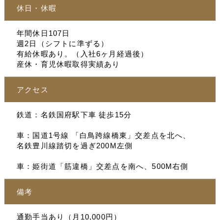
休日・休暇
年間休日107日
週2日（シフトに準ずる）
有給休暇あり。（入社6ヶ月経過後）
産休・育児休暇取得実績あり
アクセス
鉄道：名鉄国府駅下車 徒歩15分
車：国道1号線 「白鳥跨線橋東」交差点を北へ、
名鉄豊川線踏切を過ぎ200M左側
車：姫街道「筋違橋」交差点を南へ、500M右側
備考
通勤手当あり（月10,000円）