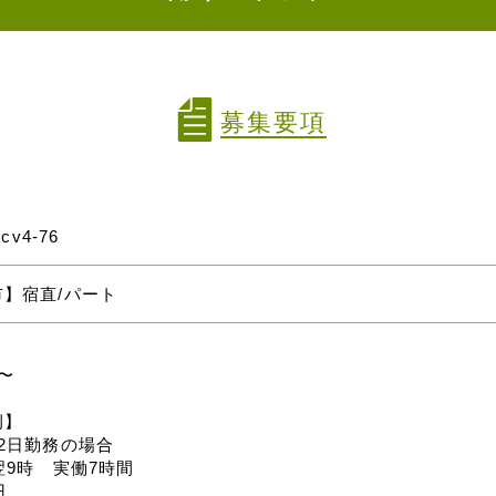
募集要項
mcv4-76
】宿直/パート
】
円〜
例】
2日勤務の場合
翌9時 実働7時間
円