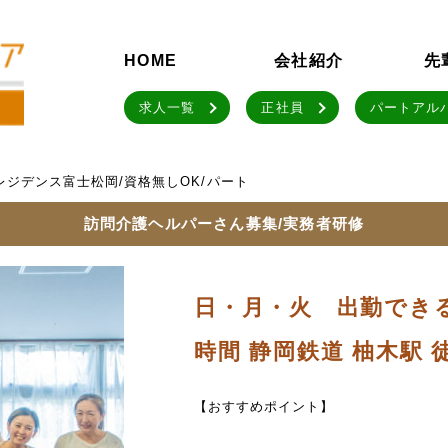
HOME
会社紹介
先
求人一覧
正社員
パートアル
レジデンス富士松岡/資格無しOK/パート
訪問介護ヘルパーさん募集/実務者研修
日・月・火 出勤できる
時間 静岡鉄道 柚木駅 
【おすすめポイント】