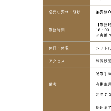
必要な資格・経験
無資格O
【勤務
勤務時間
18：00
※実働7
休日・休暇
シフト
アクセス
静岡鉄道
通勤手当
備考
有期雇
定年７
採用ま