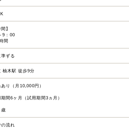
K
時間】
～9：00
時間
に準ずる
 柚木駅 徒歩9分
あり（月10,000円）
用期間6ヶ月（試用期間3ヵ月）
０歳
での流れ