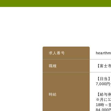
求人番号
hearth
職種
【富士市
【日当
7,000
時給
【給与
※月に1
18時～
84,000