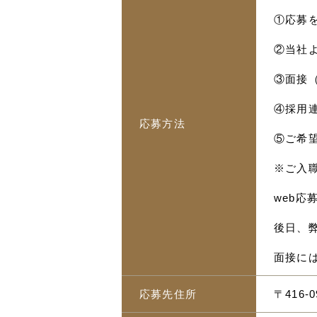
①応募
②当社
③面接
④採用
応募方法
⑤ご希
※ご入
web
後日、
面接に
応募先住所
〒416-