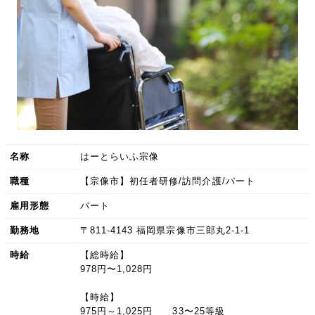
名称
はーとらいふ宗像
職種
【宗像市】初任者研修/訪問介護/パート
雇用形態
パート
勤務地
〒811-4143 福岡県宗像市三郎丸2-1-1
時給
【総時給】
978円〜1,028円
【時給】
975円～1,025円 33〜25等級