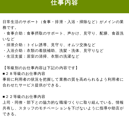
仕事内容
日常生活のサポート（食事・排泄・入浴・掃除など）がメインの業
務です。
・食事介助：食事摂取のサポート、声かけ、見守り、配膳、食器洗
いなど
・排泄介助：トイレ誘導、見守り、オムツ交換など
・入浴介助：衣類の着脱補助、洗髪・洗体、見守りなど
・生活支援：居室の清掃、衣類の洗濯など
【等級別のお仕事内容は下記の内容です】
■２８等級のお仕事内容
事前に利用者の状況を把握して業務の質を高められるよう利用者に
合わせたサービス提供ができる。
■２２等級のお仕事内容
上司・同僚・部下との協力的な職場づくりに取り組んでいる。情報
共有し、スタッフのモチベーションを下げないように指導や助言が
できる。