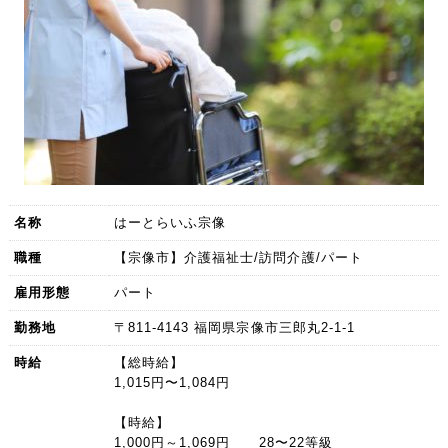
名称
はーとらいふ宗像
職種
【宗像市】介護福祉士/訪問介護/パート
雇用形態
パート
勤務地
〒811-4143 福岡県宗像市三郎丸2-1-1
時給
【総時給】
1,015円〜1,084円
【時給】
1,000円～1,069円 28〜22等級