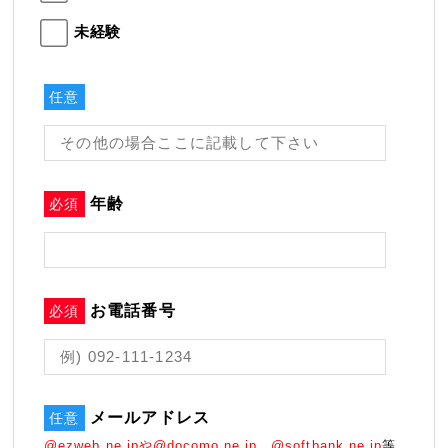
未経験
任意
年齢
必須
お電話番号
必須
メールアドレス
任意
@ezweb.ne.jpや@docomo.ne.jp、@softbank.ne.jp
等