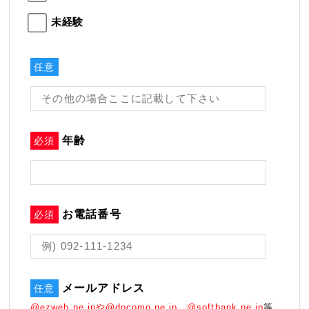
未経験
任意
年齢
必須
お電話番号
必須
メールアドレス
任意
@ezweb.ne.jpや@docomo.ne.jp、@softbank.ne.jp
等