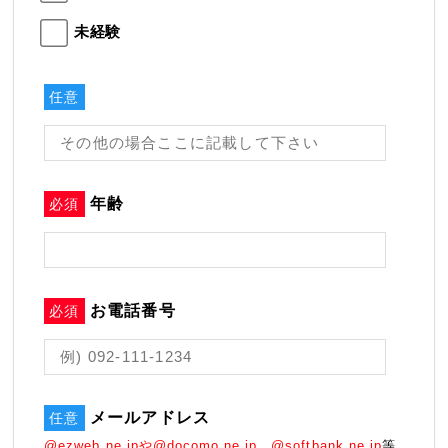
未経験
任意
年齢
必須
お電話番号
必須
メールアドレス
任意
@ezweb.ne.jpや@docomo.ne.jp、@softbank.ne.jp
等