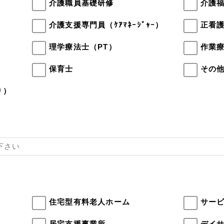
介護職員基礎研修
介護
介護支援専門員（ｹｱﾏﾈｰｼﾞｬｰ）
正看
理学療法士（PT）
作業療
保育士
その
り）
住宅型有料老人ホーム
サー
居宅支援事業所
デイ