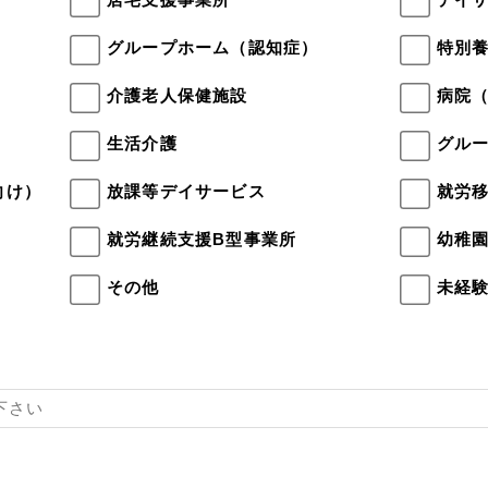
）
グループホーム（認知症）
特別
介護老人保健施設
病院
生活介護
グル
向け）
放課等デイサービス
就労
就労継続支援B型事業所
幼稚
その他
未経