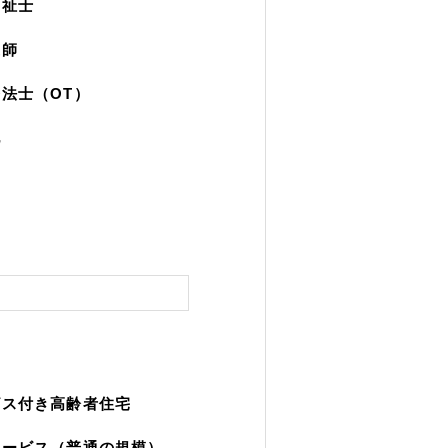
福祉士
護師
法士（OT）
他
ビス付き高齢者住宅
サービス（普通の規模）