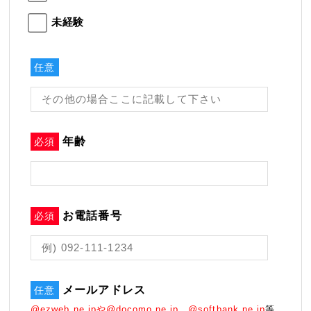
未経験
任意
年齢
必須
お電話番号
必須
メールアドレス
任意
@ezweb.ne.jpや@docomo.ne.jp、@softbank.ne.jp
等