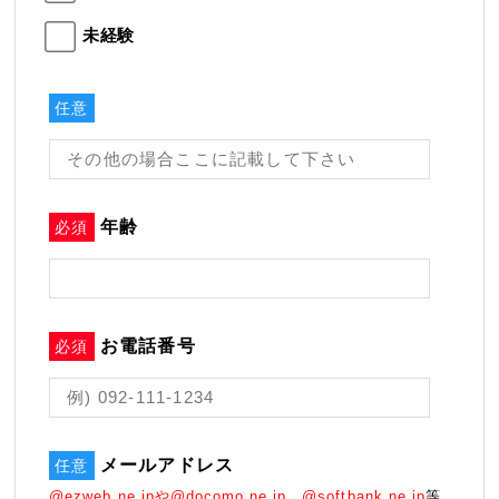
未経験
任意
年齢
必須
お電話番号
必須
メールアドレス
任意
@ezweb.ne.jpや@docomo.ne.jp、@softbank.ne.jp
等